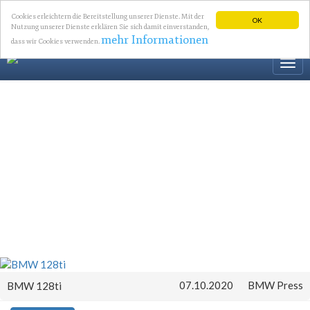
Cookies erleichtern die Bereitstellung unserer Dienste. Mit der
OK
Nutzung unserer Dienste erklären Sie sich damit einverstanden,
mehr Informationen
dass wir Cookies verwenden.
Togg
navi
07.10.2020
BMW Press
BMW 128ti