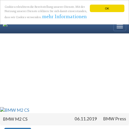
Cookies erleichtern die Bereitstellung unserer Dienste. Mit der
OK
Nutzung unserer Dienste erklären Sie sich damit einverstanden,
mehr Informationen
dass wir Cookies verwenden.
Togg
navi
06.11.2019
BMW Press
BMW M2 CS