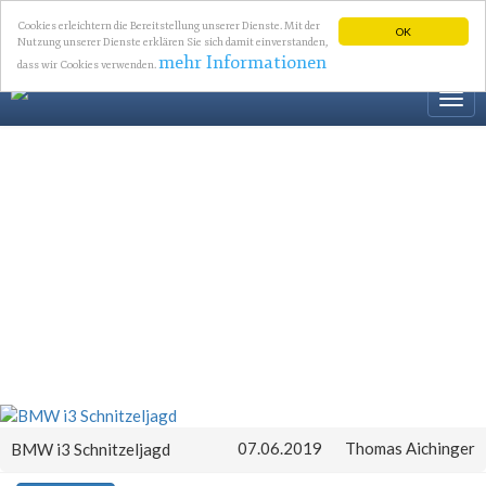
Cookies erleichtern die Bereitstellung unserer Dienste. Mit der
OK
Nutzung unserer Dienste erklären Sie sich damit einverstanden,
mehr Informationen
dass wir Cookies verwenden.
Togg
navi
07.06.2019
Thomas Aichinger
BMW i3 Schnitzeljagd