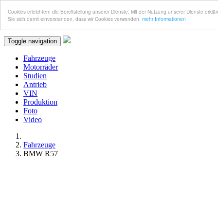
Cookies erleichtern die Bereitstellung unserer Dienste. Mit der Nutzung unserer Dienste erklä
Sie sich damit einverstanden, dass wir Cookies verwenden.
mehr Informationen
Toggle navigation
Fahrzeuge
Motorräder
Studien
Antrieb
VIN
Produktion
Foto
Video
Fahrzeuge
BMW R57