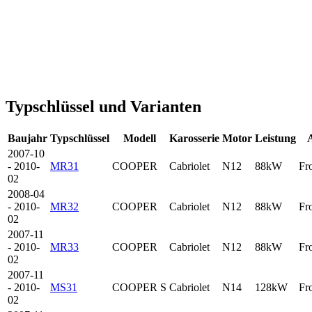
Typschlüssel und Varianten
Baujahr
Typschlüssel
Modell
Karosserie
Motor
Leistung
2007-10
- 2010-
MR31
COOPER
Cabriolet
N12
88kW
Fr
02
2008-04
- 2010-
MR32
COOPER
Cabriolet
N12
88kW
Fr
02
2007-11
- 2010-
MR33
COOPER
Cabriolet
N12
88kW
Fr
02
2007-11
- 2010-
MS31
COOPER S
Cabriolet
N14
128kW
Fr
02