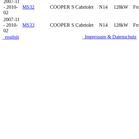
2007-11
- 2010-
MS32
COOPER S
Cabriolet
N14
128kW
Fr
02
2007-11
- 2010-
MS33
COOPER S
Cabriolet
N14
128kW
Fr
02
Impressum & Datenschutz
english