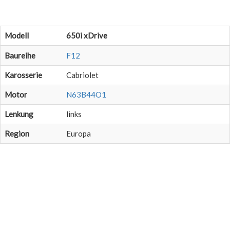
Modell
650i xDrive
Baureihe
F12
Karosserie
Cabriolet
Motor
N63B44O1
Lenkung
links
Region
Europa