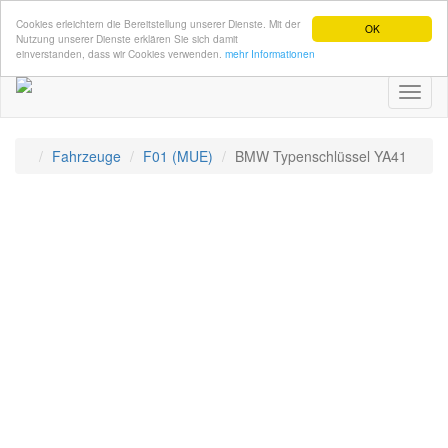
Cookies erleichtern die Bereitstellung unserer Dienste. Mit der
OK
Nutzung unserer Dienste erklären Sie sich damit
einverstanden, dass wir Cookies verwenden.
mehr Informationen
Toggl
naviga
Fahrzeuge
F01 (MUE)
BMW Typenschlüssel YA41