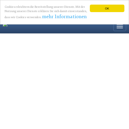
Cookies erleichtern die Bereitstellung unserer Dienste. Mit der
OK
Nutzung unserer Dienste erklären Sie sich damit einverstanden,
mehr Informationen
dass wir Cookies verwenden.
Togg
navi