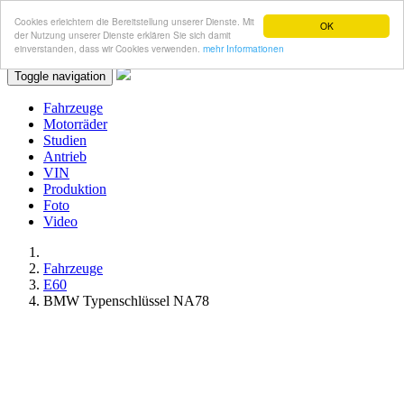
Cookies erleichtern die Bereitstellung unserer Dienste. Mit
OK
der Nutzung unserer Dienste erklären Sie sich damit
einverstanden, dass wir Cookies verwenden.
mehr Informationen
Toggle navigation
Fahrzeuge
Motorräder
Studien
Antrieb
VIN
Produktion
Foto
Video
Fahrzeuge
E60
BMW Typenschlüssel NA78