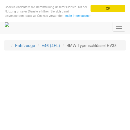
Cookies erleichtern die Bereitstellung unserer Dienste. Mit der
OK
Nutzung unserer Dienste erklären Sie sich damit
einverstanden, dass wir Cookies verwenden.
mehr Informationen
Toggl
naviga
Fahrzeuge
E46 (4FL)
BMW Typenschlüssel EV38