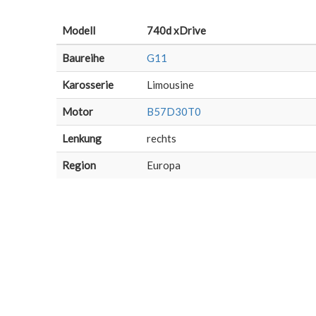
Modell
740d xDrive
Baureihe
G11
Karosserie
Limousine
Motor
B57D30T0
Lenkung
rechts
Region
Europa