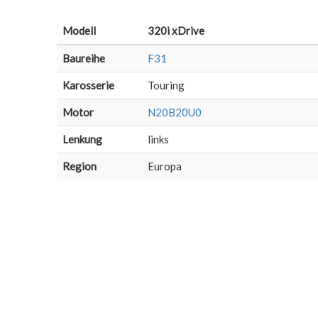
Modell
320i xDrive
Baureihe
F31
Karosserie
Touring
Motor
N20B20U0
Lenkung
links
Region
Europa