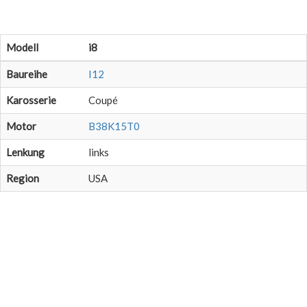
Modell
i8
Baureihe
I12
Karosserie
Coupé
Motor
B38K15T0
Lenkung
links
Region
USA