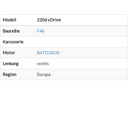
Modell
220d xDrive
Baureihe
F46
Karosserie
Motor
B47D20O0
Lenkung
rechts
Region
Europa