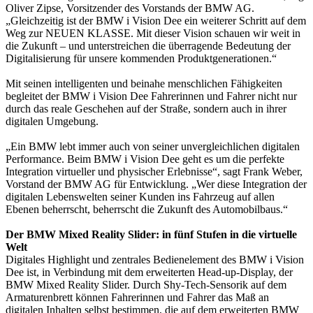
Oliver Zipse, Vorsitzender des Vorstands der BMW AG.
„Gleichzeitig ist der BMW i Vision Dee ein weiterer Schritt auf dem
Weg zur NEUEN KLASSE. Mit dieser Vision schauen wir weit in
die Zukunft – und unterstreichen die überragende Bedeutung der
Digitalisierung für unsere kommenden Produktgenerationen.“
Mit seinen intelligenten und beinahe menschlichen Fähigkeiten
begleitet der BMW i Vision Dee Fahrerinnen und Fahrer nicht nur
durch das reale Geschehen auf der Straße, sondern auch in ihrer
digitalen Umgebung.
„Ein BMW lebt immer auch von seiner unvergleichlichen digitalen
Performance. Beim BMW i Vision Dee geht es um die perfekte
Integration virtueller und physischer Erlebnisse“, sagt Frank Weber,
Vorstand der BMW AG für Entwicklung. „Wer diese Integration der
digitalen Lebenswelten seiner Kunden ins Fahrzeug auf allen
Ebenen beherrscht, beherrscht die Zukunft des Automobilbaus.“
Der BMW Mixed Reality Slider: in fünf Stufen in die virtuelle
Welt
Digitales Highlight und zentrales Bedienelement des BMW i Vision
Dee ist, in Verbindung mit dem erweiterten Head-up-Display, der
BMW Mixed Reality Slider. Durch Shy-Tech-Sensorik auf dem
Armaturenbrett können Fahrerinnen und Fahrer das Maß an
digitalen Inhalten selbst bestimmen, die auf dem erweiterten BMW