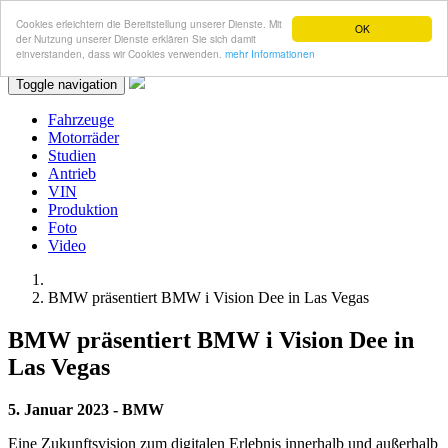
Cookies erleichtern die Bereitstellung unserer Dienste. Mit
OK
der Nutzung unserer Dienste erklären Sie sich damit
einverstanden, dass wir Cookies verwenden.
mehr Informationen
Toggle navigation
Fahrzeuge
Motorräder
Studien
Antrieb
VIN
Produktion
Foto
Video
BMW präsentiert BMW i Vision Dee in Las Vegas
BMW präsentiert BMW i Vision Dee in
Las Vegas
5. Januar 2023 - BMW
Eine Zukunftsvision zum digitalen Erlebnis innerhalb und außerhalb