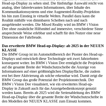
Head-up-Display zu sehen sind. Die fünfstufige Auswahl reicht von
analog, über fahrrelevanten Informationen, über Inhalte des
Kommunikationssystems und eine Augmented-Reality-Projektion
bis hin zum Einstieg in virtuelle Welten. Parallel dazu kann die
Realität mithilfe von dimmbaren Scheiben nach und nach
ausgeblendet werden. Die Mixed Reality wird im BMW i Vision
Dee ohne zusätzliche Hilfsmittel auf immersive, verschiedene Sinne
ansprechende Weise erlebbar und schafft für den Nutzer eine neue
Dimension der Fahrfreude.
Das erweiterte BMW Head-up-Display: ab 2025 in der NEUEN
KLASSE
Die BMW Group ist im Automobilbereich der Pionier des Head-up-
Displays und entwickelt diese Technologie seit zwei Jahrzehnten
konsequent weiter. Im BMW i Vision Dee ermöglicht die Projektion
auf die gesamte Breite der Windschutzscheibe die Anzeige von
Informationen auf einer größtmöglichen Displayfläche, die zudem
erst bei ihrer Aktivierung als solche erkennbar wird. Damit zeigt die
BMW Group das große Potenzial der Projektionstechnik. Der
BMW i Vision Dee visualisiert, wie ein erweitertes Head-up-
Display in Zukunft auch für das Anzeigebedienkonzept genutzt
werden kann. Bereits ab 2025 wird die Serienableitung des BMW
Head-up-Display über die gesamte Breite der Windschutzscheibe in
den Modellen der NEUEN KLASSE zum Einsatz kommen.