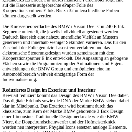
auf die Karosserie aufgebrachte ePaper-Folie des
Kooperationspartners E Ink. Bis zu 32 unterschiedliche Farben
können dargestellt werden.
Die Karosserieoberfläche des BMW i Vision Dee ist in 240 E Ink-
Segmente unterteilt, die jeweils individuell angesteuert werden.
Dadurch lässt sich eine nahezu unendliche Vielfalt an Mustern
generieren und innerhalb weniger Sekunden variieren. Das für den
Zuschnitt der Folie genutzte Laser-trennverfahren und das
elektronische Steuerungsdesign wurden gemeinsam mit dem
Kooperationspartner E Ink entwickelt. Die Anpassung an gebogene
Flächen sowie die Programmierung der Animationen sind Eigen-
entwicklungen der BMW Group und ermöglichen eine im
Automobilbereich weltweit einzigartige Form der
Individualisierung.
Reduziertes Design im Exterieur und Interieur
Bewusst reduziert kommt das Design des BMW i Vision Dee daher.
Das digitale Erlebnis sowie die DNA der Marke BMW stehen dabei
klar im Mittelpunkt. Das Exterieur wird bestimmt durch das
klassische, zum Kern der Marke BMW gehörende 3-Box-Design
einer Limousine. Traditionelle Designmerkmale wie die BMW
Niere, die Doppelrundscheinwerfer und der Hofmeisterknick
werden neu interpretiert, Phygital Icons ersetzen analoge Elemente.