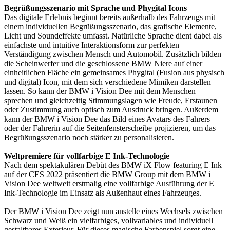
Begrüßungsszenario mit Sprache und Phygital Icons
Das digitale Erlebnis beginnt bereits außerhalb des Fahrzeugs mit
einem individuellen Begrüßungsszenario, das grafische Elemente,
Licht und Soundeffekte umfasst. Natürliche Sprache dient dabei als
einfachste und intuitive Interaktionsform zur perfekten
Verständigung zwischen Mensch und Automobil. Zusätzlich bilden
die Scheinwerfer und die geschlossene BMW Niere auf einer
einheitlichen Fläche ein gemeinsames Phygital (Fusion aus physisch
und digital) Icon, mit dem sich verschiedene Mimiken darstellen
lassen. So kann der BMW i Vision Dee mit dem Menschen
sprechen und gleichzeitig Stimmungslagen wie Freude, Erstaunen
oder Zustimmung auch optisch zum Ausdruck bringen. Außerdem
kann der BMW i Vision Dee das Bild eines Avatars des Fahrers
oder der Fahrerin auf die Seitenfensterscheibe projizieren, um das
Begrüßungsszenario noch stärker zu personalisieren.
Weltpremiere für vollfarbige E Ink-Technologie
Nach dem spektakulären Debüt des BMW iX Flow featuring E Ink
auf der CES 2022 präsentiert die BMW Group mit dem BMW i
Vision Dee weltweit erstmalig eine vollfarbige Ausführung der E
Ink-Technologie im Einsatz als Außenhaut eines Fahrzeuges.
Der BMW i Vision Dee zeigt nun anstelle eines Wechsels zwischen
Schwarz und Weiß ein vielfarbiges, vollvariables und individuell
gestaltbares Exterieur. Für dieses magische Farbenspiel sorgt eine