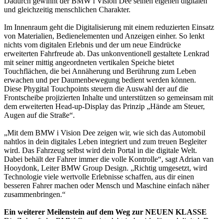
Dadurch gewinnt der BMW i Vision Dee seinen eigenen digitalen
und gleichzeitig menschlichen Charakter.
Im Innenraum geht die Digitalisierung mit einem reduzierten Einsatz
von Materialien, Bedienelementen und Anzeigen einher. So lenkt
nichts vom digitalen Erlebnis und der um neue Eindrücke
erweiterten Fahrfreude ab. Das unkonventionell gestaltete Lenkrad
mit seiner mittig angeordneten vertikalen Speiche bietet
Touchflächen, die bei Annäherung und Berührung zum Leben
erwachen und per Daumenbewegung bedient werden können.
Diese Phygital Touchpoints steuern die Auswahl der auf die
Frontscheibe projizierten Inhalte und unterstützen so gemeinsam mit
dem erweiterten Head-up-Display das Prinzip „Hände am Steuer,
Augen auf die Straße“.
„Mit dem BMW i Vision Dee zeigen wir, wie sich das Automobil
nahtlos in dein digitales Leben integriert und zum treuen Begleiter
wird. Das Fahrzeug selbst wird dein Portal in die digitale Welt.
Dabei behält der Fahrer immer die volle Kontrolle“, sagt Adrian van
Hooydonk, Leiter BMW Group Design. „Richtig umgesetzt, wird
Technologie viele wertvolle Erlebnisse schaffen, aus dir einen
besseren Fahrer machen oder Mensch und Maschine einfach näher
zusammenbringen.“
Ein weiterer Meilenstein auf dem Weg zur NEUEN KLASSE