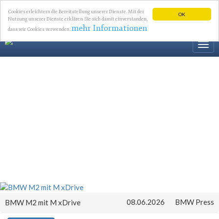
Cookies erleichtern die Bereitstellung unserer Dienste. Mit der
OK
Nutzung unserer Dienste erklären Sie sich damit einverstanden,
mehr Informationen
dass wir Cookies verwenden.
Togg
navi
08.06.2026
BMW Press
BMW M2 mit M xDrive